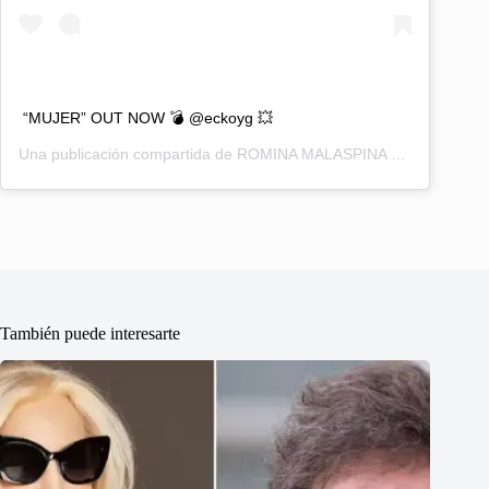
“MUJER” OUT NOW 💣 @eckoyg 💥
Una publicación compartida de
ROMINA MALASPINA 🇦🇷
(@romima
También puede interesarte