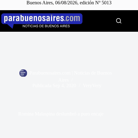
Buenos Aires, 06/08/2026, edición Nº 5013
Saltar
al
contenido
Parabuenosaires.com | Noticias de Buenos
Aires
Publicada
Sep 4, 2020
VeryVery
Romina Malaspina deslumbró a puro encaje