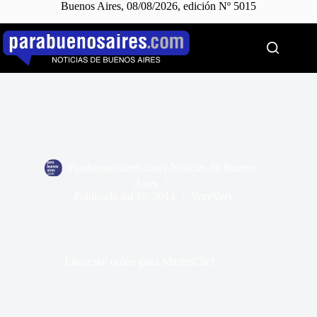
Buenos Aires, 08/08/2026, edición Nº 5015
Saltar
al
contenido
Parabuenosaires.com | Noticias de Buenos
Aires
Publicada
Jul 10, 2014
VeryVery
Encuesta: quién gana MasterChef