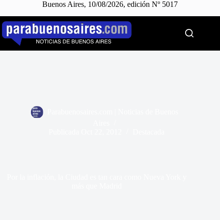
Buenos Aires, 10/08/2026, edición Nº 5017
Saltar
al
contenido
Parabuenosaires.com | Noticias de Buenos
Aires
Publicada
Oct 22, 2012
Destacada
Por la inflación, la Ciudad es tan cara como Nueva York y
más que Madrid