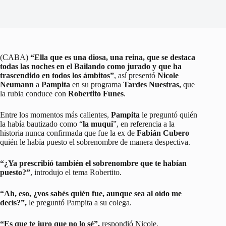
(CABA)
“Ella que es una diosa, una reina, que se destaca
todas las noches en el Bailando como jurado y que ha
trascendido en todos los ámbitos”
, así presentó
Nicole
Neumann
a
Pampita
en su programa
Tardes Nuestras,
que
la rubia conduce con
Robertito Funes
.
Entre los momentos más calientes,
Pampita
le preguntó quién
la había bautizado como “
la muqui
”, en referencia a la
historia nunca confirmada que fue la ex de
Fabián Cubero
quién le había puesto el sobrenombre de manera despectiva.
“¿Ya prescribió también el sobrenombre que te habían
puesto?”
, introdujo el tema Robertito.
“Ah, eso, ¿vos sabés quién fue, aunque sea al oído me
decís?”,
le preguntó Pampita a su colega.
“Es que te juro que no lo sé”,
respondió Nicole.