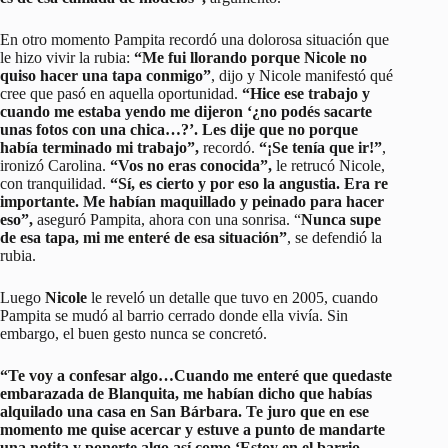
En otro momento Pampita recordó una dolorosa situación que
le hizo vivir la rubia:
“Me fui llorando porque Nicole no
quiso hacer una tapa conmigo”
, dijo y Nicole manifestó qué
cree que pasó en aquella oportunidad.
“Hice ese trabajo y
cuando me estaba yendo me dijeron ‘¿no podés sacarte
unas fotos con una chica…?’. Les dije que no porque
había terminado mi trabajo”,
recordó.
“¡Se tenía que ir!”
,
ironizó Carolina.
“Vos no eras conocida”,
le retrucó Nicole,
con tranquilidad.
“Sí, es cierto y por eso la angustia. Era re
importante. Me habían maquillado y peinado para hacer
eso”,
aseguró Pampita, ahora con una sonrisa. “
Nunca supe
de esa tapa, mi me enteré de esa situación”
, se defendió la
rubia.
Luego
Nicole
le reveló un detalle que tuvo en 2005, cuando
Pampita se mudó al barrio cerrado donde ella vivía. Sin
embargo, el buen gesto nunca se concretó.
“Te voy a confesar algo…Cuando me enteré que quedaste
embarazada de Blanquita, me habían dicho que habías
alquilado una casa en San Bárbara. Te juro que en ese
momento me quise acercar y estuve a punto de mandarte
una notita y ponerte algo así como ‘Estoy en el barrio,