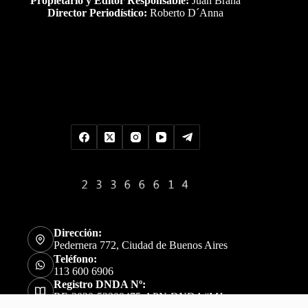
Propietario y Editor Responsable:
Juan Braña
Director Periodístico:
Roberto D´Anna
Uds es el visitante Nro
Dirección:
Pedernera 772, Ciudad de Buenos Aires
Teléfono:
113 600 6906
Registro DNDA Nº:
RE-2020-52309475-APN-DNDA#MJ