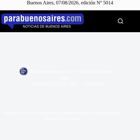
Buenos Aires, 07/08/2026, edición Nº 5014
Saltar
al
contenido
Parabuenosaires.com | Noticias de Buenos
Aires
Publicada
Oct 11, 2017
VeryVery
Pampita y Nicole Neumann aclararon viejos rencores en un
picante cara a cara