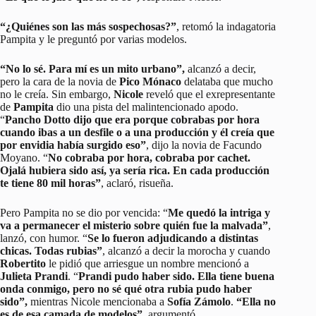
“¿Quiénes son las más sospechosas?”
, retomó la indagatoria
Pampita y le preguntó por varias modelos.
“No lo sé. Para mí es un mito urbano”,
alcanzó a decir,
pero la cara de la novia de
Pico Mónaco
delataba que mucho
no le creía. Sin embargo,
Nicole
reveló que el exrepresentante
de
Pampita
dio una pista del malintencionado apodo.
“
Pancho Dotto dijo que era porque cobrabas por hora
cuando ibas a un desfile o a una producción y él creía que
por envidia había surgido eso”
, dijo la novia de Facundo
Moyano. “
No cobraba por hora, cobraba por cachet.
Ojalá hubiera sido así, ya sería rica. En cada producción
te tiene 80 mil horas”
, aclaró, risueña.
Pero Pampita no se dio por vencida: “
Me quedó la intriga y
va a permanecer el misterio sobre quién fue la malvada”
,
lanzó, con humor. “
Se lo fueron adjudicando a distintas
chicas. Todas rubias”
, alcanzó a decir la morocha y cuando
Robertito
le pidió que arriesgue un nombre mencionó a
Julieta Prandi
. “
Prandi pudo haber sido. Ella tiene buena
onda conmigo, pero no sé qué otra rubia pudo haber
sido”,
mientras Nicole mencionaba a
Sofía Zámolo
.
“Ella no
es de esa camada de modelos”,
argumentó.