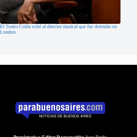
El Teatro Colón echó al director musical que fue detenido en
Londres