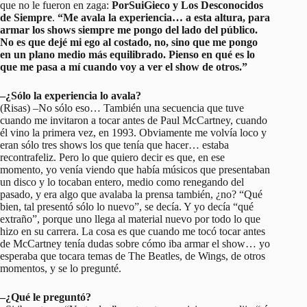
que no le fueron en zaga:
PorSuiGieco y Los Desconocidos
de Siempre
.
“Me avala la experiencia… a esta altura, para
armar los shows siempre me pongo del lado del público.
No es que dejé mi ego al costado, no, sino que me pongo
en un plano medio más equilibrado. Pienso en qué es lo
que me pasa a mí cuando voy a ver el show de otros.”
–¿Sólo la experiencia lo avala?
(Risas) –No sólo eso… También una secuencia que tuve
cuando me invitaron a tocar antes de Paul McCartney, cuando
él vino la primera vez, en 1993. Obviamente me volvía loco y
eran sólo tres shows los que tenía que hacer… estaba
recontrafeliz. Pero lo que quiero decir es que, en ese
momento, yo venía viendo que había músicos que presentaban
un disco y lo tocaban entero, medio como renegando del
pasado, y era algo que avalaba la prensa también, ¿no? “Qué
bien, tal presentó sólo lo nuevo”, se decía. Y yo decía “qué
extraño”, porque uno llega al material nuevo por todo lo que
hizo en su carrera. La cosa es que cuando me tocó tocar antes
de McCartney tenía dudas sobre cómo iba armar el show… yo
esperaba que tocara temas de The Beatles, de Wings, de otros
momentos, y se lo pregunté.
–¿Qué le preguntó?