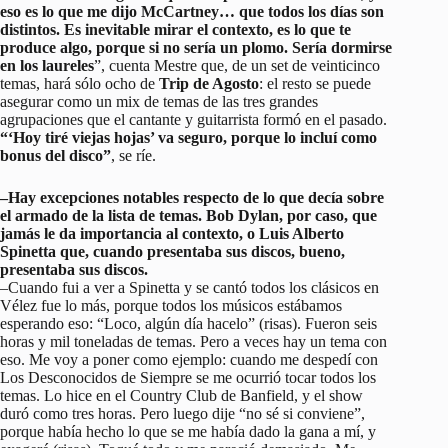
eso es lo que me dijo McCartney… que todos los días son
distintos. Es inevitable mirar el contexto, es lo que te
produce algo, porque si no sería un plomo. Sería dormirse
en los laureles
”, cuenta Mestre que, de un set de veinticinco
temas, hará sólo ocho de
Trip de Agosto
: el resto se puede
asegurar como un mix de temas de las tres grandes
agrupaciones que el cantante y guitarrista formó en el pasado.
“‘Hoy tiré viejas hojas’ va seguro, porque lo incluí como
bonus del disco”
, se ríe.
–Hay excepciones notables respecto de lo que decía sobre
el armado de la lista de temas. Bob Dylan, por caso, que
jamás le da importancia al contexto, o Luis Alberto
Spinetta que, cuando presentaba sus discos, bueno,
presentaba sus discos.
–Cuando fui a ver a Spinetta y se cantó todos los clásicos en
Vélez fue lo más, porque todos los músicos estábamos
esperando eso: “Loco, algún día hacelo” (risas). Fueron seis
horas y mil toneladas de temas. Pero a veces hay un tema con
eso. Me voy a poner como ejemplo: cuando me despedí con
Los Desconocidos de Siempre se me ocurrió tocar todos los
temas. Lo hice en el Country Club de Banfield, y el show
duró como tres horas. Pero luego dije “no sé si conviene”,
porque había hecho lo que se me había dado la gana a mí, y