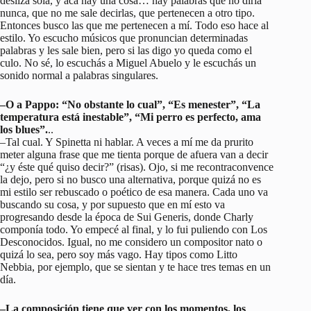
desliza sola, y acá hay una cosa… hay palabras que no diría
nunca, que no me sale decirlas, que pertenecen a otro tipo.
Entonces busco las que me pertenecen a mí. Todo eso hace al
estilo. Yo escucho músicos que pronuncian determinadas
palabras y les sale bien, pero si las digo yo queda como el
culo. No sé, lo escuchás a Miguel Abuelo y le escuchás un
sonido normal a palabras singulares.
–O a Pappo: “No obstante lo cual”, “Es menester”, “La
temperatura está inestable”, “Mi perro es perfecto, ama
los blues”.
..
–Tal cual. Y Spinetta ni hablar. A veces a mí me da prurito
meter alguna frase que me tienta porque de afuera van a decir
“¿y éste qué quiso decir?” (risas). Ojo, si me recontraconvence
la dejo, pero si no busco una alternativa, porque quizá no es
mi estilo ser rebuscado o poético de esa manera. Cada uno va
buscando su cosa, y por supuesto que en mí esto va
progresando desde la época de Sui Generis, donde Charly
componía todo. Yo empecé al final, y lo fui puliendo con Los
Desconocidos. Igual, no me considero un compositor nato o
quizá lo sea, pero soy más vago. Hay tipos como Litto
Nebbia, por ejemplo, que se sientan y te hace tres temas en un
día.
–La composición tiene que ver con los momentos, los