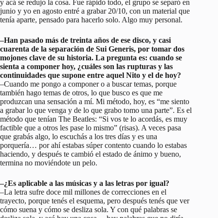
y acá se redujo la cosa. Fue rápido todo, el grupo se separó en
junio y yo en agosto entré a grabar 20/10, con un material que
tenía aparte, pensado para hacerlo solo. Algo muy personal.
–Han pasado más de treinta años de ese disco, y casi
cuarenta de la separación de Sui Generis, por tomar dos
mojones clave de su historia. La pregunta es: cuando se
sienta a componer hoy, ¿cuáles son las rupturas y las
continuidades que supone entre aquel Nito y el de hoy?
–Cuando me pongo a componer o a buscar temas, porque
también hago temas de otros, lo que busco es que me
produzcan una sensación a mí. Mi método, hoy, es “me siento
a grabar lo que venga y de lo que grabo tomo una parte”. Es el
método que tenían The Beatles: “Si vos te lo acordás, es muy
factible que a otros les pase lo mismo” (risas). A veces pasa
que grabás algo, lo escuchás a los tres días y es una
porquería… por ahí estabas súper contento cuando lo estabas
haciendo, y después te cambió el estado de ánimo y bueno,
termina no moviéndote un pelo.
–¿Es aplicable a las músicas y a las letras por igual?
–La letra sufre doce mil millones de correcciones en el
trayecto, porque tenés el esquema, pero después tenés que ver
cómo suena y cómo se desliza sola. Y con qué palabras se