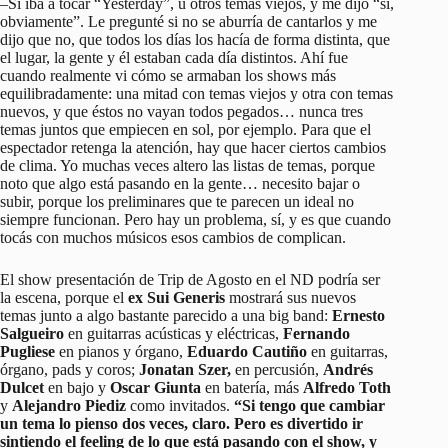
–Si iba a tocar “Yesterday”, u otros temas viejos, y me dijo “sí,
obviamente”. Le pregunté si no se aburría de cantarlos y me
dijo que no, que todos los días los hacía de forma distinta, que
el lugar, la gente y él estaban cada día distintos. Ahí fue
cuando realmente vi cómo se armaban los shows más
equilibradamente: una mitad con temas viejos y otra con temas
nuevos, y que éstos no vayan todos pegados… nunca tres
temas juntos que empiecen en sol, por ejemplo. Para que el
espectador retenga la atención, hay que hacer ciertos cambios
de clima. Yo muchas veces altero las listas de temas, porque
noto que algo está pasando en la gente… necesito bajar o
subir, porque los preliminares que te parecen un ideal no
siempre funcionan. Pero hay un problema, sí, y es que cuando
tocás con muchos músicos esos cambios de complican.
El show presentación de Trip de Agosto en el ND podría ser
la escena, porque el
ex Sui Generis
mostrará sus nuevos
temas junto a algo bastante parecido a una big band:
Ernesto
Salgueiro
en guitarras acústicas y eléctricas,
Fernando
Pugliese
en pianos y órgano,
Eduardo Cautiño
en guitarras,
órgano, pads y coros;
Jonatan Szer,
en percusión,
Andrés
Dulcet
en bajo y
Oscar Giunta
en batería, más
Alfredo Toth
y
Alejandro Piediz
como invitados.
“Si tengo que cambiar
un tema lo pienso dos veces, claro. Pero es divertido ir
sintiendo el feeling de lo que está pasando con el show, y