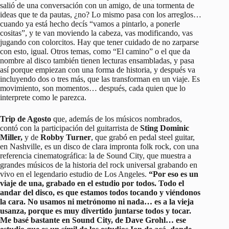
salió de una conversación con un amigo, de una tormenta de
ideas que te da pautas, ¿no? Lo mismo pasa con los arreglos…
cuando ya está hecho decís “vamos a pintarlo, a ponerle
cositas”, y te van moviendo la cabeza, vas modificando, vas
jugando con colorcitos. Hay que tener cuidado de no zarparse
con esto, igual. Otros temas, como “El camino” o el que da
nombre al disco también tienen lecturas ensambladas, y pasa
así porque empiezan con una forma de historia, y después va
incluyendo dos o tres más, que las transforman en un viaje. Es
movimiento, son momentos… después, cada quien que lo
interprete como le parezca.
Trip de Agosto
que, además de los músicos nombrados,
contó con la participación del guitarrista de
Sting Dominic
Miller,
y de
Robby Turner
, que grabó en pedal steel guitar,
en Nashville, es un disco de clara impronta folk rock, con una
referencia cinematográfica: la de Sound City, que muestra a
grandes músicos de la historia del rock universal grabando en
vivo en el legendario estudio de Los Angeles.
“Por eso es un
viaje de una, grabado en el estudio por todos. Todo el
andar del disco, es que estamos todos tocando y viéndonos
la cara. No usamos ni metrónomo ni nada… es a la vieja
usanza, porque es muy divertido juntarse todos y tocar.
Me basé bastante en Sound City, de Dave Grohl… ese