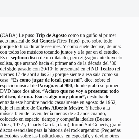
(CABA) Le puso
Trip de Agosto
como un guiño al primer
acto musical de
Sui Generis
(Tres Trips), pero sobre todo
porque lo hizo durante ese mes. Y como suele decirse, de una:
con todos los músicos tocando juntos y a la par en el estudio.
Es el
séptimo disco
de un dilatado, pero zigzagueante trayecto
solista, que arrancó hacia el primer año de la década del ’80
del siglo pasado con 20/10; lo presentará en el
ND Teatro
(el
viernes 17 de abril a las 21) porque siente a esa sala como su
casa. “
Es como jugar de local, para mí”,
dice, sobre el
espacio musical de
Paraguay al 900
, donde grabó su primer
DVD hace dos años.
“Aclaro que no voy a presentar todo
el disco, de una. Eso es algo muy plomo”,
destraba de
entrada este hombre nacido casualmente en agosto de 1952,
bajo el nombre de
Carlos Alberto Mestre
. Y hecho a la
música bien de joven: tenía menos de 20 años cuando,
colocado en espacio, tiempo y compañía ideales (Buenos
Aires, 1972 y Charly García, claro), formó Sui Generis, grabó
discos esenciales para la historia del rock argentino (Pequeñas
anécdotas sobre las Instituciones, en especial), y devino otros