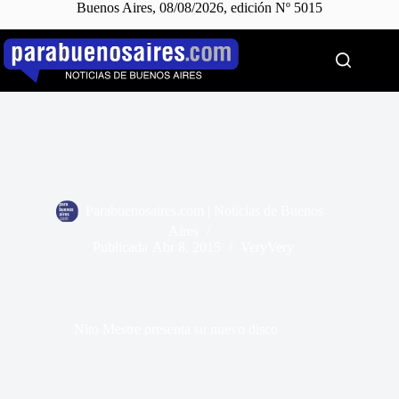
Buenos Aires, 08/08/2026, edición Nº 5015
Saltar
al
contenido
Parabuenosaires.com | Noticias de Buenos
Aires
Publicada
Abr 8, 2015
VeryVery
Nito Mestre presenta su nuevo disco