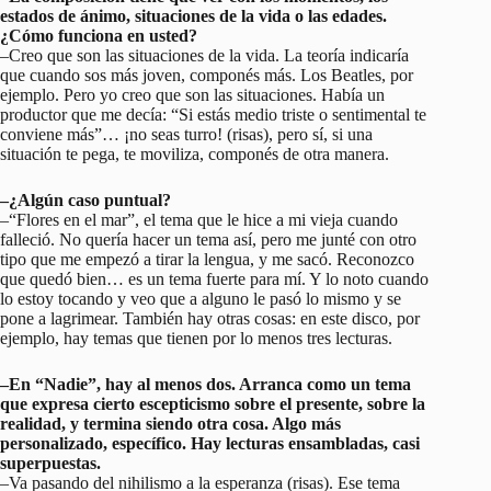
estados de ánimo, situaciones de la vida o las edades.
¿Cómo funciona en usted?
–Creo que son las situaciones de la vida. La teoría indicaría
que cuando sos más joven, componés más. Los Beatles, por
ejemplo. Pero yo creo que son las situaciones. Había un
productor que me decía: “Si estás medio triste o sentimental te
conviene más”… ¡no seas turro! (risas), pero sí, si una
situación te pega, te moviliza, componés de otra manera.
–¿Algún caso puntual?
–“Flores en el mar”, el tema que le hice a mi vieja cuando
falleció. No quería hacer un tema así, pero me junté con otro
tipo que me empezó a tirar la lengua, y me sacó. Reconozco
que quedó bien… es un tema fuerte para mí. Y lo noto cuando
lo estoy tocando y veo que a alguno le pasó lo mismo y se
pone a lagrimear. También hay otras cosas: en este disco, por
ejemplo, hay temas que tienen por lo menos tres lecturas.
–En “Nadie”, hay al menos dos. Arranca como un tema
que expresa cierto escepticismo sobre el presente, sobre la
realidad, y termina siendo otra cosa. Algo más
personalizado, específico. Hay lecturas ensambladas, casi
superpuestas.
–Va pasando del nihilismo a la esperanza (risas). Ese tema