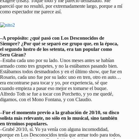
exageré (risas). Toqué todo y me pareció demasiado. Me
pareció que no resultó, por extremadamente largo, porque a mí
como espectador me parece así.
–A propósito: ¿qué pasó con Los Desconocidos de
Siempre? ¿Por qué se separó ese grupo que, en la época,
el segundo lustro de los setenta, era tan popular como
Seru Giran?
–Estaba cada uno por su lado. Unos meses antes se habían
armado como tres grupetes, y no la estábamos pasando bien.
Estábamos todos desmadrados y en el último show, que fue en
Rosario, cada uno fue por su lado: uno en tren, otro en auto…
era encontrarse para tocar y yo, por experiencia, sé que
cuando empieza a pasar eso mejor es tomarse el buque.
Alfredo Toth se fue a tocar con Porchetto, y yo me quedé,
digamos, con el Mono Fontana, y con Claudio.
–Fue el momento previo a la grabación de 20/10, su disco
solista más relevante, no sólo en lo musical, sino también
en términos populares.
–Grabé 20/10, sí. Yo ya venía con alguna incomodidad,
porque en Los Desconocidos tenía que armar todo para todos,