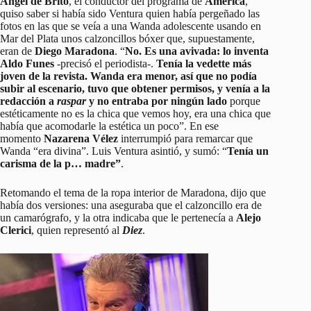
Ángel de Brito
, el conductor del programa de
América
,
quiso saber si había sido Ventura quien había pergeñado las
fotos en las que se veía a una Wanda adolescente usando en
Mar del Plata unos calzoncillos bóxer que, supuestamente,
eran de
Diego Maradona
. “
No. Es una avivada: lo inventa
Aldo Funes
-precisó el periodista-.
Tenía la vedette más
joven de la revista. Wanda era menor, así que no podía
subir al escenario, tuvo que obtener permisos, y venía a la
redacción a
raspar
y no entraba por ningún lado
porque
estéticamente no es la chica que vemos hoy, era una chica que
había que acomodarle la estética un poco”. En ese
momento
Nazarena Vélez
interrumpió para remarcar que
Wanda “era divina”. Luis Ventura asintió, y sumó: “
Tenía un
carisma de la p… madre”
.
Retomando el tema de la ropa interior de Maradona, dijo que
había dos versiones: una aseguraba que el calzoncillo era de
un camarógrafo, y la otra indicaba que le pertenecía a
Alejo
Clerici
, quien representó al
Diez
.