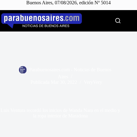
Buenos Aires, 07/08/2026, edición Nº 5014
Saltar
al
contenido
Parabuenosaires.com - Noticias de Buenos
Aires
Publicada
Mar 30, 2022
VeryVery
Luis Ventura recordó los inicios de Wanda Nara en el medio y
la ropa interior de Maradona