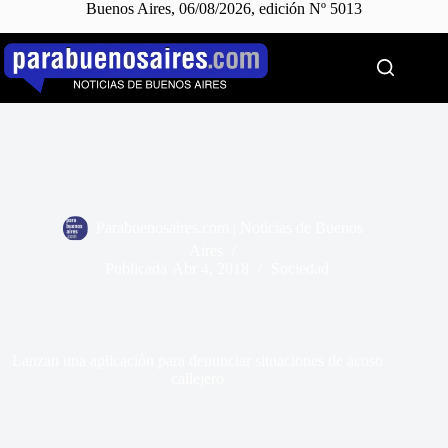
Buenos Aires, 06/08/2026, edición Nº 5013
Saltar
al
contenido
Parabuenosaires.com | Noticias de Buenos
Aires
Publicada
Abr 4, 2018
Sociedad
Lanzan una aplicación para denunciar situaciones de acoso
callejero