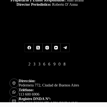
Propietario y Editor Responsable:
Juan Braña
Director Periodístico:
Roberto D´Anna
Uds es el visitante Nro
Dirección:
Pedernera 772, Ciudad de Buenos Aires
Teléfono:
113 600 6906
Registro DNDA Nº:
RE-2020-52309475-APN-DNDA#MJ