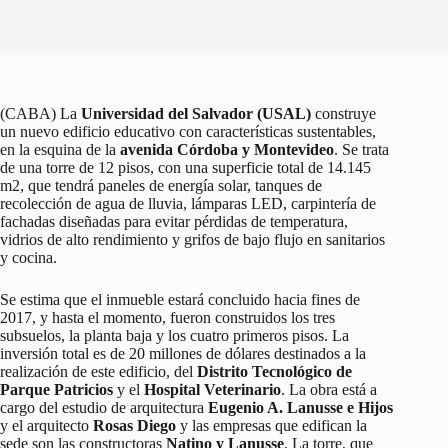
(CABA) La
Universidad del Salvador (USAL)
construye
un nuevo edificio educativo con características sustentables,
en la esquina de la
avenida Córdoba y Montevideo
. Se trata
de una torre de 12 pisos, con una superficie total de 14.145
m2, que tendrá paneles de energía solar, tanques de
recolección de agua de lluvia, lámparas LED, carpintería de
fachadas diseñadas para evitar pérdidas de temperatura,
vidrios de alto rendimiento y grifos de bajo flujo en sanitarios
y cocina.
Se estima que el inmueble estará concluido hacia fines de
2017, y hasta el momento, fueron construidos los tres
subsuelos, la planta baja y los cuatro primeros pisos. La
inversión total es de 20 millones de dólares destinados a la
realización de este edificio, del
Distrito Tecnológico de
Parque Patricios
y el
Hospital Veterinario
. La obra está a
cargo del estudio de arquitectura
Eugenio A. Lanusse e Hijos
y el arquitecto
Rosas Diego
y las empresas que edifican la
sede son las constructoras
Natino y Lanusse
. La torre, que