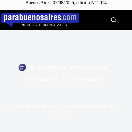
Buenos Aires, 07/08/2026, edición Nº 5014
Saltar
al
contenido
Parabuenosaires.com | Noticias de Buenos
Aires
Publicada
Jun 27, 2016
Universidades
La Universidad del Salvador construye una torre sustentable
de 12 pisos