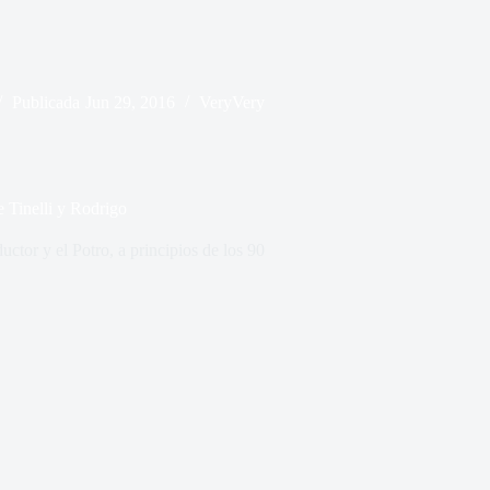
Publicada
Jun 29, 2016
VeryVery
e Tinelli y Rodrigo
uctor y el Potro, a principios de los 90