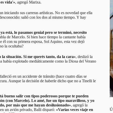
es vida'»
, agregó Marixa.
an iniciando sus carreras artísticas. No es novedad que ella
 desconocido: salió con los dos al mismo tiempo. Y hay
ya está, lo pasamos genial pero se terminó, necesito
abla de Marcelo. Si bien hace tiempo la cantante había
e él con su primera esposa, Sol Aquino, esta vez dejó
so la ocultaba?
a situación. Si me querés tanto, da la cara»
, deslizó la
ixa había explotado mediáticamente como la Diosa del Verano
falleció en un accidente de tránsito (hace cuatro días se
cura. Aunque la decisión de haberle dicho que no a Tinelli le
stá bueno salir con tipos poderosos porque te pueden
ión (con Marcelo). Lo amé, fue un tipo maravilloso, y yo
ado, por más que me hayan desilusionado»
, agregó la
Ú
en un avión privado, Balli disparó:
«Varias veces viaje en