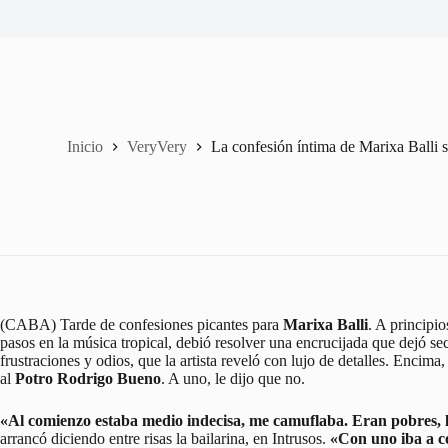
Inicio
VeryVery
La confesión íntima de Marixa Balli s
(CABA) Tarde de confesiones picantes para
Marixa Balli
. A principi
pasos en la música tropical, debió resolver una encrucijada que dejó sec
frustraciones y odios, que la artista reveló con lujo de detalles. Encim
al
Potro Rodrigo Bueno
. A uno, le dijo que no.
«Al comienzo estaba medio indecisa, me camuflaba. Eran pobres, l
arrancó diciendo entre risas la bailarina, en Intrusos.
«Con uno iba a co