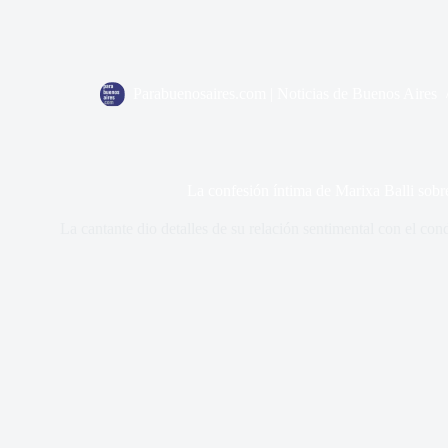
Parabuenosaires.com | Noticias de Buenos Aires
La confesión íntima de Marixa Balli sobr
La cantante dio detalles de su relación sentimental con el cond