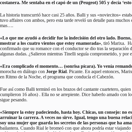
costanera. Me sentaba en el capó de un (Peugeot) 505 y decía ‘esto 
La historia transcurrió hace casi 25 años. Balli y sus «noviecitos» estab
tuvo affaires con ambos, pero esta tarde reveló un detalle para muchos
mas….
«Lo que me ayudó a decidir fue la indecisión del otro lado. Bueno, 
mostrar a los cuatro vientos que estoy enamorada»
, tiró Marixa. H
confirmado que su romance con el conductor se dio tras la separación d
algunas dudas. ¿Salieron mientras Tinelli seguía comprometido, y por e
«Era complicado el momento… (sonrisa pícara). Yo venía remando l
morocha en diálogo con
Jorge Rial
. Picante. En aquel entonces, Mar
en Ritmo de la Noche, el programa que conducía el Cabezón.
Fue así como Balli terminó en los brazos del cantante cuartetero, quien 
cumplieron 16 años) . Ella no se arrepiente. Dice haberlo amado con lo
sigue pesando.
«Siempre la estoy padeciendo, hasta hoy. Chicas, un consejo: no e
arruinar la carrera. A veces no sirve. Igual, tengo una buena relac
soy una mujer que guarda los secretos de las personas que ha am
bailantera. Cuando Rial le bromeó con que ahora podría estar viajando 