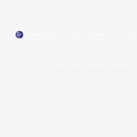
Parabuenosaires.com | Noticias de Buenos Aires
Publi
La Ciudad tendrá un gimnasio outdoor para per