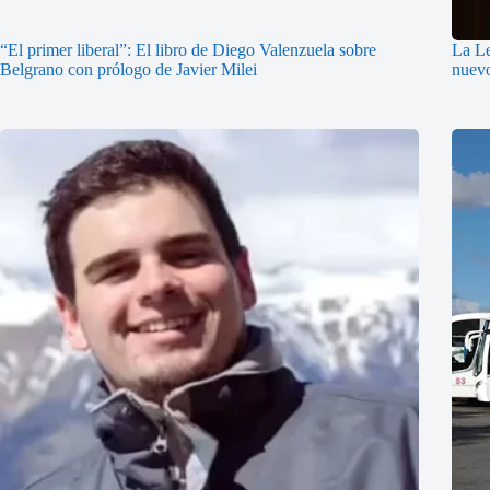
“El primer liberal”: El libro de Diego Valenzuela sobre
La Le
Belgrano con prólogo de Javier Milei
nuevo