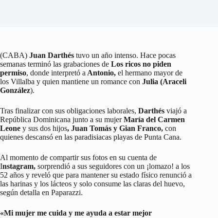
(CABA)
Juan Darthés
tuvo un año intenso. Hace pocas
semanas terminó las grabaciones de
Los ricos no piden
permiso
, donde interpretó a
Antonio,
el hermano mayor de
los Villalba y quien mantiene un romance con
Julia
(Araceli
González
).
Tras finalizar con sus obligaciones laborales,
Darthés
viajó a
República Dominicana junto a su mujer
María del Carmen
Leone
y sus dos hijos
, Juan Tomás y Gian Franco,
con
quienes descansó en las paradisiacas playas de Punta Cana.
Al momento de compartir sus fotos en su cuenta de
I
nstagram,
sorprendió a sus seguidores con un ¡lomazo! a los
52 años y reveló que para mantener su estado físico renunció a
las harinas y los lácteos y solo consume las claras del huevo,
según detalla en Paparazzi.
«Mi mujer me cuida y me ayuda a estar mejor