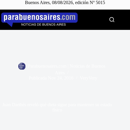
Buenos Aires, 08/08/2026, edición Nº 5015
Saltar
al
contenido
Parabuenosaires.com | Noticias de Buenos
Aires
Publicada
Nov 24, 2016
VeryVery
Juan Darthés reveló qué dieta sigue para mantener su estado
físico