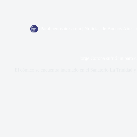
Parabuenosaires.com | Noticias de Buenos Aires
Jorge Corona sufrió un paro c
El cómico se encuentra internado en el Sanatorio La Trinidad y