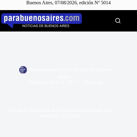
Buenos Aires, 07/08/2026, edición Nº 5014
Saltar
al
contenido
Parabuenosaires.com | Noticias de Buenos
Aires
Publicada
Nov 22, 2013
Destacada
En más de la mitad de la Ciudad habrá que pagar para
estacionar en la calle