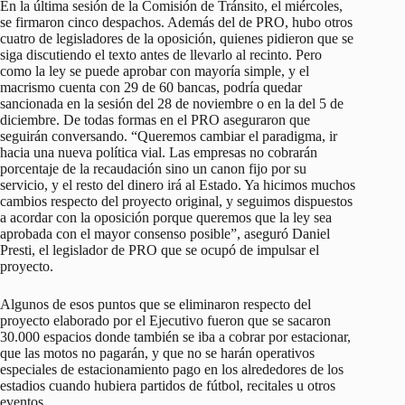
En la última sesión de la Comisión de Tránsito, el miércoles,
se firmaron cinco despachos. Además del de PRO, hubo otros
cuatro de legisladores de la oposición, quienes pidieron que se
siga discutiendo el texto antes de llevarlo al recinto. Pero
como la ley se puede aprobar con mayoría simple, y el
macrismo cuenta con 29 de 60 bancas, podría quedar
sancionada en la sesión del 28 de noviembre o en la del 5 de
diciembre. De todas formas en el PRO aseguraron que
seguirán conversando. “Queremos cambiar el paradigma, ir
hacia una nueva política vial. Las empresas no cobrarán
porcentaje de la recaudación sino un canon fijo por su
servicio, y el resto del dinero irá al Estado. Ya hicimos muchos
cambios respecto del proyecto original, y seguimos dispuestos
a acordar con la oposición porque queremos que la ley sea
aprobada con el mayor consenso posible”, aseguró Daniel
Presti, el legislador de PRO que se ocupó de impulsar el
proyecto.
Algunos de esos puntos que se eliminaron respecto del
proyecto elaborado por el Ejecutivo fueron que se sacaron
30.000 espacios donde también se iba a cobrar por estacionar,
que las motos no pagarán, y que no se harán operativos
especiales de estacionamiento pago en los alrededores de los
estadios cuando hubiera partidos de fútbol, recitales u otros
eventos.