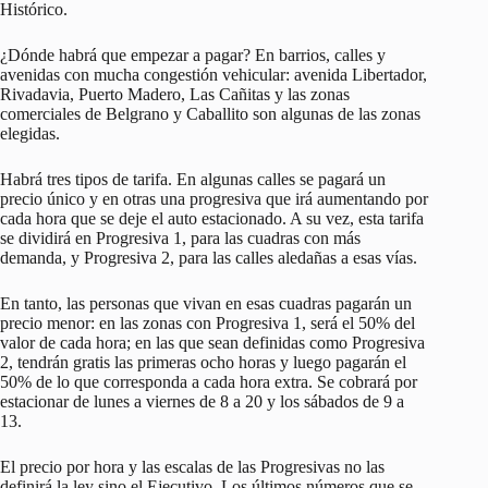
Histórico.
¿Dónde habrá que empezar a pagar? En barrios, calles y
avenidas con mucha congestión vehicular: avenida Libertador,
Rivadavia, Puerto Madero, Las Cañitas y las zonas
comerciales de Belgrano y Caballito son algunas de las zonas
elegidas.
Habrá tres tipos de tarifa. En algunas calles se pagará un
precio único y en otras una progresiva que irá aumentando por
cada hora que se deje el auto estacionado. A su vez, esta tarifa
se dividirá en Progresiva 1, para las cuadras con más
demanda, y Progresiva 2, para las calles aledañas a esas vías.
En tanto, las personas que vivan en esas cuadras pagarán un
precio menor: en las zonas con Progresiva 1, será el 50% del
valor de cada hora; en las que sean definidas como Progresiva
2, tendrán gratis las primeras ocho horas y luego pagarán el
50% de lo que corresponda a cada hora extra. Se cobrará por
estacionar de lunes a viernes de 8 a 20 y los sábados de 9 a
13.
El precio por hora y las escalas de las Progresivas no las
definirá la ley sino el Ejecutivo. Los últimos números que se