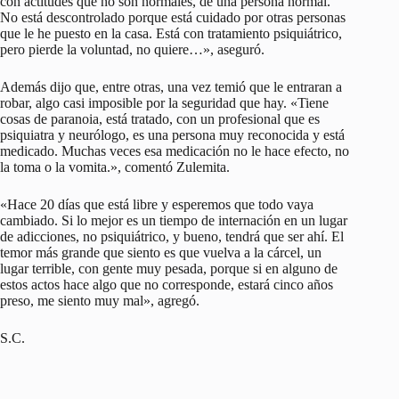
con actitudes que no son normales, de una persona normal.
No está descontrolado porque está cuidado por otras personas
que le he puesto en la casa. Está con tratamiento psiquiátrico,
pero pierde la voluntad, no quiere…», aseguró.
Además dijo que, entre otras, una vez temió que le entraran a
robar, algo casi imposible por la seguridad que hay. «Tiene
cosas de paranoia, está tratado, con un profesional que es
psiquiatra y neurólogo, es una persona muy reconocida y está
medicado. Muchas veces esa medicación no le hace efecto, no
la toma o la vomita.», comentó Zulemita.
«Hace 20 días que está libre y esperemos que todo vaya
cambiado. Si lo mejor es un tiempo de internación en un lugar
de adicciones, no psiquiátrico, y bueno, tendrá que ser ahí. El
temor más grande que siento es que vuelva a la cárcel, un
lugar terrible, con gente muy pesada, porque si en alguno de
estos actos hace algo que no corresponde, estará cinco años
preso, me siento muy mal», agregó.
S.C.