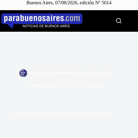
Buenos Aires, 07/08/2026, edición Nº 5014
Saltar
al
contenido
Parabuenosaires.com | Noticias de Buenos
Aires
Publicada
Nov 22, 2016
VeryVery
El drama de Carlos Nair tras la libertad condicional