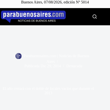
Buenos Aires, 07/08/2026, edición Nº 5014
Saltar
al
contenido
Parabuenosaires.com | Noticias de Buenos
Aires
Publicada
Dic 29, 2014
Destacada
El año cerrará con el doble de locales vacíos que durante el
2013