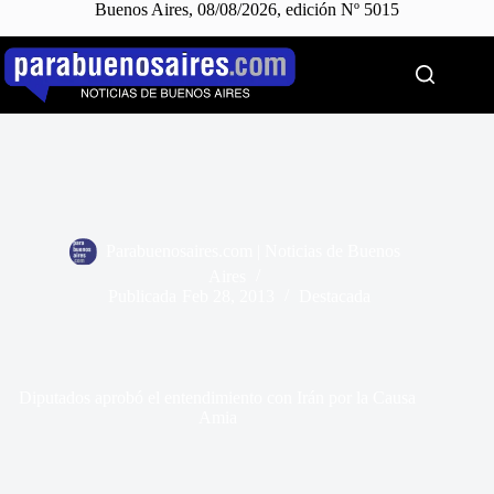
Buenos Aires, 08/08/2026, edición Nº 5015
Saltar
al
contenido
Parabuenosaires.com | Noticias de Buenos
Aires
Publicada
Feb 28, 2013
Destacada
Diputados aprobó el entendimiento con Irán por la Causa
Amia