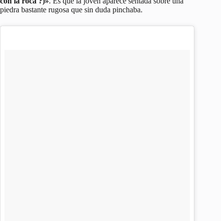
con la roca ?)»
. Es que la joven aparece sentada sobre una
piedra bastante rugosa que sin duda pinchaba.