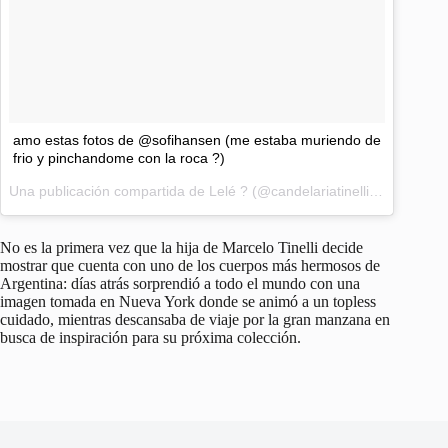
amo estas fotos de @sofihansen (me estaba muriendo de
frio y pinchandome con la roca ?)
Una publicación compartida de Lelé ? (@candelariatinelli) el
17 de Se
No es la primera vez que la hija de Marcelo Tinelli decide
mostrar que cuenta con uno de los cuerpos más hermosos de
Argentina: días atrás sorprendió a todo el mundo con una
imagen tomada en Nueva York donde se animó a un topless
cuidado, mientras descansaba de viaje por la gran manzana en
busca de inspiración para su próxima colección.