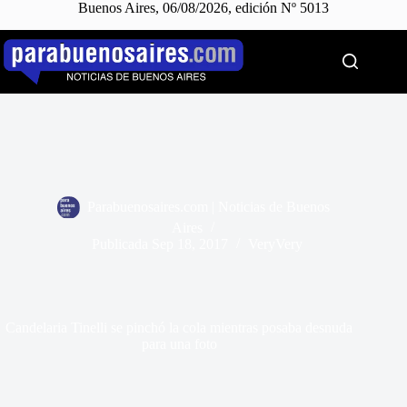
Buenos Aires, 06/08/2026, edición Nº 5013
Saltar
al
contenido
Parabuenosaires.com | Noticias de Buenos
Aires
Publicada
Sep 18, 2017
VeryVery
Candelaria Tinelli se pinchó la cola mientras posaba desnuda
para una foto