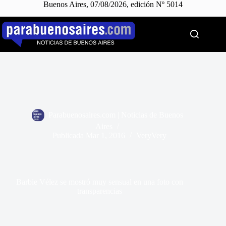
Buenos Aires, 07/08/2026, edición Nº 5014
Saltar
al
contenido
Parabuenosaires.com | Noticias de Buenos
Aires
Publicada
Mar 1, 2016
VeryVery
Barbie Vélez se mostró muy sensual en una foto con
transparencias