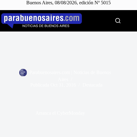
Buenos Aires, 08/08/2026, edición Nº 5015
Saltar
al
contenido
Parabuenosaires.com | Noticias de Buenos
Aires
Publicada
Oct 31, 2016
Destacada
Arranca el CyberMonday