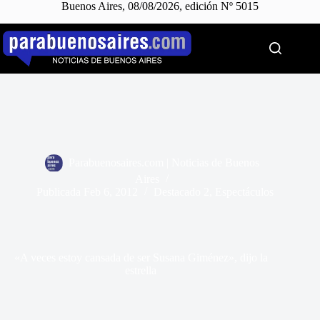
Buenos Aires, 08/08/2026, edición Nº 5015
Saltar
al
contenido
Parabuenosaires.com | Noticias de Buenos
Aires
Publicada
Feb 6, 2012
Destacado 2
,
Espectáculos
«A veces estoy cansada de ser Susana Giménez», dijo la
estrella