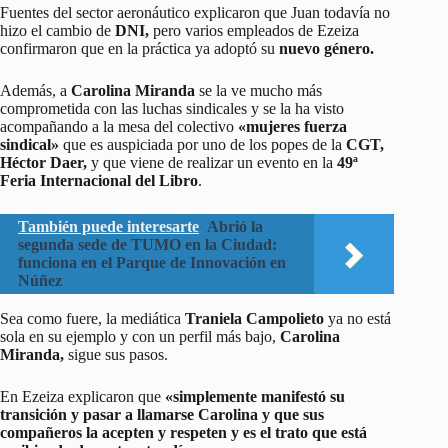
Fuentes del sector aeronáutico explicaron que Juan todavía no
hizo el cambio de
DNI,
pero varios empleados de Ezeiza
confirmaron que en la práctica ya adoptó su
nuevo género.
Además, a
Carolina Miranda
se la ve mucho más
comprometida con las luchas sindicales y se la ha visto
acompañando a la mesa del colectivo
«mujeres fuerza
sindical»
que es auspiciada por uno de los popes de la
CGT,
Héctor Daer,
y que viene de realizar un evento en la
49ª
Feria Internacional del Libro
.
También puede interesarte
Abrió la
segunda sede de TUMO en la Ciudad:
funciona en el Parque de Innovación en
Núñez
Sea como fuere, la mediática
Traniela Campolieto
ya no está
sola en su ejemplo y con un perfil más bajo,
Carolina
Miranda,
sigue sus pasos.
En Ezeiza explicaron que
«simplemente manifestó su
transición y pasar a llamarse Carolina y que sus
compañeros la acepten y respeten y es el trato que está