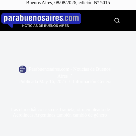
Buenos Aires, 08/08/2026, edición Nº 5015
Saltar
al
contenido
Parabuenosaires.com - Noticias de Buenos
Aires
Publicada
May 16, 2025
Información General
Tras el mediático caso de Traniela, otro empleado de
Aerolíneas Argentinas también cambió de género