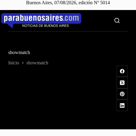
Buenos Aires, 07/08/2026, edición Nº 5014
Saltar
al
contenido
showmatch
Inicio
showmatch