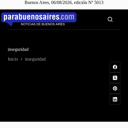
Buenos Aires, 06/08/2026, edición Nº 5013
Saltar
al
contenido
inseguridad
Inicio
inseguridad