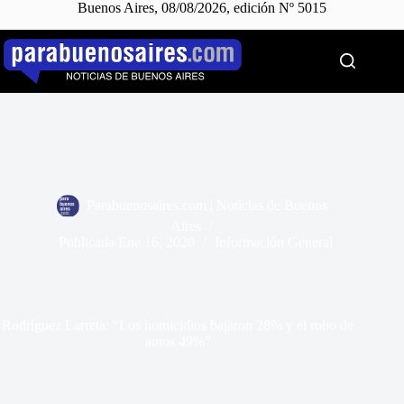
Buenos Aires, 08/08/2026, edición Nº 5015
Saltar
al
contenido
Parabuenosaires.com | Noticias de Buenos
Aires
Publicada
Ene 16, 2020
Información General
Rodríguez Larreta: “Los homicidios bajaron 28% y el robo de
autos 49%”