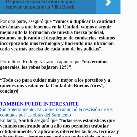
Urquiza: avanza la licitación para
renovar un puente en Villa Bosch
Por otra parte, aseguró que
“vamos a duplicar la cantidad
de cámaras que tenemos en la Ciudad, vamos a seguir
mejorando la formación de nuestra fuerza policial,
estamos mejorando el despliegue de comisarías, estamos
incorporando más tecnología y haciendo una ubicación
cada vez más precisa de cada uno de los policías
”.
Por último, Rodríguez Larreta apuntó que
“en términos
generales, los robos bajaron 12%”
.
“Todo eso para cuidar más y mejor a los porteños y a
quienes nos visitan en la Ciudad de Buenos Aires”,
concluyó.
TAMBIEN PUEDE INTERESARTE
Sin Soterramiento: El Gobierno anunció la rescisión de los
contratos por las obras del Sarmiento
En tanto,
Santilli
aseguró que
“todas esas estadísticas que
venimos mostrando año a año nos permiten trabajar
cotidianamente. Y aplicamos diferentes tácticas, técnicas y
alternativas, siempre pensando en poder vivir en paz y