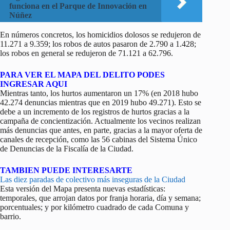
funciona en el Parque de Innovación en
Núñez
En números concretos, los homicidios dolosos se redujeron de
11.271 a 9.359; los robos de autos pasaron de 2.790 a 1.428;
los robos en general se redujeron de 71.121 a 62.796.
PARA VER EL MAPA DEL DELITO PODES
INGRESAR AQUI
Mientras tanto, los hurtos aumentaron un 17% (en 2018 hubo
42.274 denuncias mientras que en 2019 hubo 49.271). Esto se
debe a un incremento de los registros de hurtos gracias a la
campaña de concientización. Actualmente los vecinos realizan
más denuncias que antes, en parte, gracias a la mayor oferta de
canales de recepción, como las 56 cabinas del Sistema Único
de Denuncias de la Fiscalía de la Ciudad.
TAMBIEN PUEDE INTERESARTE
Las diez paradas de colectivo más inseguras de la Ciudad
Esta versión del Mapa presenta nuevas estadísticas:
temporales, que arrojan datos por franja horaria, día y semana;
porcentuales; y por kilómetro cuadrado de cada Comuna y
barrio.