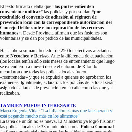
El texto firmado detalla que “
las partes entienden
conveniente unificar”
las policías y por eso dan
“por
rescindido el convenio de adhesión al régimen de
prevención local con la correspondiente autorización del
Concejo Deliberante e incorporación de los recursos
humanos
«. Desde Provincia afirman que las fusiones son
voluntarias y se dan por pedido de las municipalidades.
Hasta ahora suman alrededor de 250 los efectivos afectados
entre
Necochea y Berisso
. Ante la diferencia de capacitación
(los locales tenían sólo seis meses de entrenamiento que luego
se extendieron a nueve) desde el entorno de Ritondo
recordaron que todas las policías locales fueron
«reentrenadas» y que se expulsó a quienes no aprobaron los
exámenes. Igualmente, aclararon, los policías de la local serán
asignados a tareas de prevención en la calle como las que ya
realizaban.
TAMBIEN PUEDE INTERESARTE
María Eugenia Vidal: “La inflación es más que la esperada y
está pegando mucho más en los alimentos”
La tarea de unión no es nueva. El Ministerio ya logró fusionar
las policías locales de 33 municipios con la
Policía Comunal
-la fuerza provincial vigente en las localidades con menos de