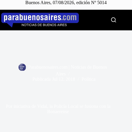
Buenos Aires, 07/08/2026, edición Nº 5014
Saltar
al
contenido
Parabuenosaires.com | Noticias de Buenos
Aires
Publicada
Jul 12, 2018
Política
Por iniciativa de Vidal, la Policía Local se fusiona con la
Bonaerense