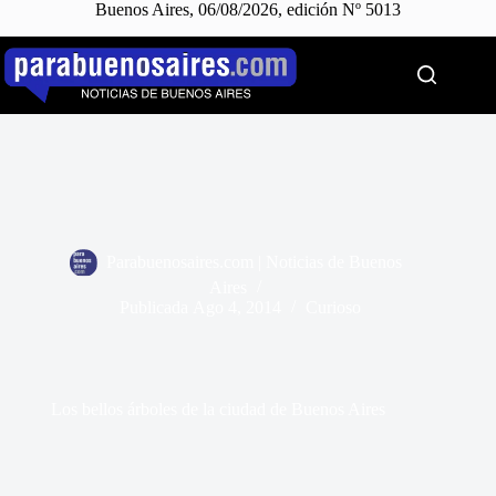
Buenos Aires, 06/08/2026, edición Nº 5013
Saltar
al
contenido
Parabuenosaires.com | Noticias de Buenos
Aires
Publicada
Ago 4, 2014
Curioso
Los bellos árboles de la ciudad de Buenos Aires