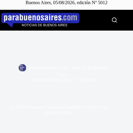
Buenos Aires, 05/08/2026, edición Nº 5012
Saltar
al
contenido
Parabuenosaires.com | Noticias de Buenos
Aires
Publicada
Oct 6, 2017
Sociedad
La Provincia suma centros de hormonización para la
población trans