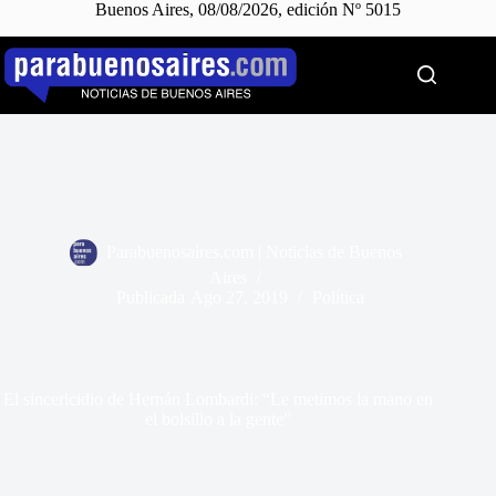
Buenos Aires, 08/08/2026, edición Nº 5015
Saltar
al
contenido
Parabuenosaires.com | Noticias de Buenos
Aires
Publicada
Ago 27, 2019
Política
El sincericidio de Hernán Lombardi: “Le metimos la mano en
el bolsillo a la gente”