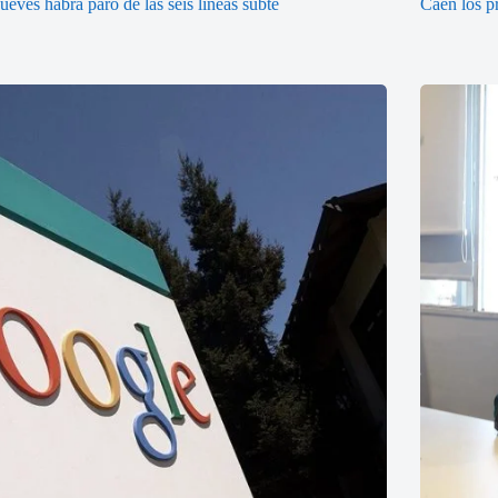
jueves habrá paro de las seis líneas subte
Caen los p