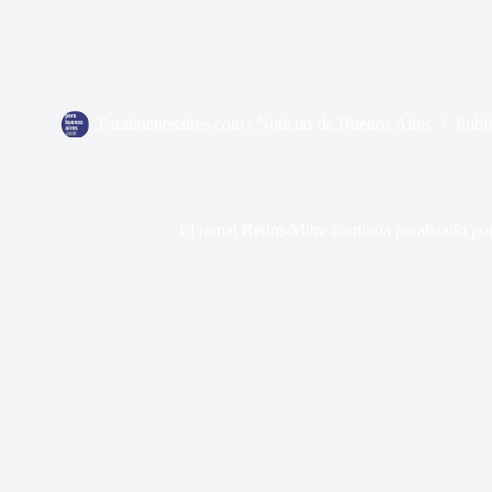
Parabuenosaires.com | Noticias de Buenos Aires
Publ
El ramal Retiro-Mitre continúa paralizado por