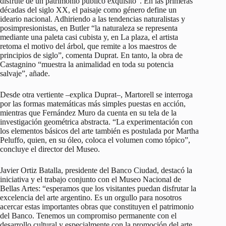
disfrute de un patrimonio público exquisito”. En las primeras
décadas del siglo XX, el paisaje como género define un
ideario nacional. Adhiriendo a las tendencias naturalistas y
posimpresionistas, en Butler “la naturaleza se representa
mediante una paleta casi cubista y, en La plaza, el artista
retoma el motivo del árbol, que remite a los maestros de
principios de siglo”, comenta Duprat. En tanto, la obra de
Castagnino “muestra la animalidad en toda su potencia
salvaje”, añade.
Desde otra vertiente –explica Duprat–, Martorell se interroga
por las formas matemáticas más simples puestas en acción,
mientras que Fernández Muro da cuenta en su tela de la
investigación geométrica abstracta. “La experimentación con
los elementos básicos del arte también es postulada por Martha
Peluffo, quien, en su óleo, coloca el volumen como tópico”,
concluye el director del Museo.
Javier Ortiz Batalla, presidente del Banco Ciudad, destacó la
iniciativa y el trabajo conjunto con el Museo Nacional de
Bellas Artes: “esperamos que los visitantes puedan disfrutar la
excelencia del arte argentino. Es un orgullo para nosotros
acercar estas importantes obras que constituyen el patrimonio
del Banco. Tenemos un compromiso permanente con el
desarrollo cultural y especialmente con la promoción del arte,