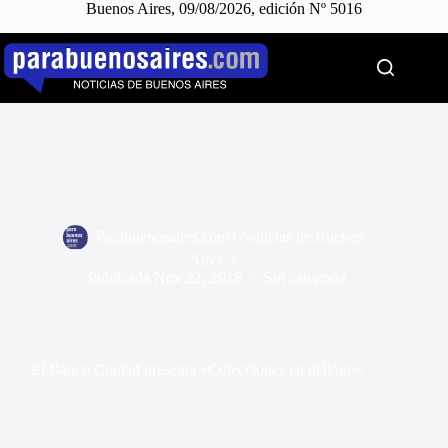
Buenos Aires, 09/08/2026, edición Nº 5016
Saltar
al
contenido
Parabuenosaires.com | Noticias de Buenos
Aires
Publicada
Nov 22, 2018
Sin categoría
El Banco Ciudad presenta «Colecciones en diálogo»