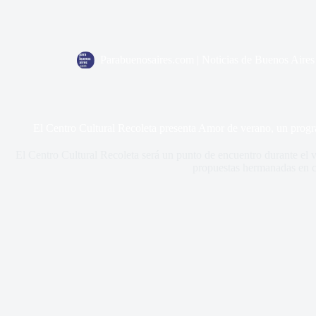
Parabuenosaires.com | Noticias de Buenos Aires
El Centro Cultural Recoleta presenta Amor de verano, un progr
El Centro Cultural Recoleta será un punto de encuentro durante el 
propuestas hermanadas en c