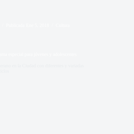
Publicada
Ene 5, 2018
Cultura
ama especial para jóvenes y adolescentes
verano en la Ciudad con diferentes y variadas
iclos