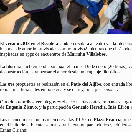
El
verano 2018
en
el Recoleta
también recibirá al teatro y a la filoso
historias de amor improvisadas con Improvisa2 mientras que el sábado 2
inspiradas en apps de encuentros de
Marinha Villalobos
.
La filosofía también tendrá su lugar el martes 16 de enero (20 horas), 
deconstrucción, para pensar el amor desde un lenguaje filosófico.
Las tres propuestas se realizarán en el
Patio del Aljibe
, con entrada lib
retiran una hora antes en boletería y se entrega una por persona.
Otro de los arribos veraniegos es el ciclo Cartas cortas, romances largo
de
Eugenia Zicavo
, y la participación
Gonzalo Heredia
,
Inés Efrón
Los encuentros serán los miércoles a las 19.30, en
Plaza Francia
, mie
en el Patio de la Fuente, se realizará Literatura para adultos y adúltero
Ernán Cirianni.