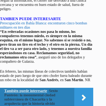
Según la información, el chofer fue derivado a una clínica
cercana y se encuentra en buen estado de salud, fuera de
peligro.
TAMBIEN PUEDE INTERESARTE
Preocupación en Bahía Blanca: encontraron cinco bombas
militares en tres días
“En reiteradas ocasiones nos pasa lo mismo, los
compañeros tenemos miedo, es siempre en la misma
esquina, en el mismo lugar. No sabemos si se resistió o no,
pero tiran un tiro en el techo y el otro en la pierna. Un día
el tiro va a ser para otro lado, y tenemos a nuestra familia
esperándonos en casa. Reclamamos seguridad, no
reclamamos otra cosa”
, aseguró uno de los delegados y
compañero de Galarza.
En febrero, las mismas líneas de colectivos también habían
estado de paro luego de que otro chofer fuera baleado durante
un robo en la localidad de
San Andrés
, en
San Martín
. NR
También puede interesarte
Sexto
Panteón: la monumental ciudad
subterránea de Chacarita y la
arquitecta que la historia olvidó