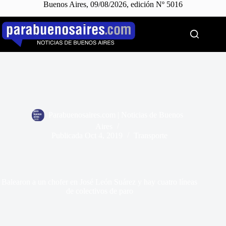
Buenos Aires, 09/08/2026, edición Nº 5016
Saltar
al
contenido
Parabuenosaires.com | Noticias de Buenos
Aires
Publicada
Oct 4, 2019
Transporte
Balearon a un chofer en José León Suárez y hay cuatro líneas
de colectivos de paro