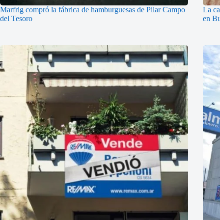
Marfrig compró la fábrica de hamburguesas de Pilar Campo
La ca
del Tesoro
en Bu