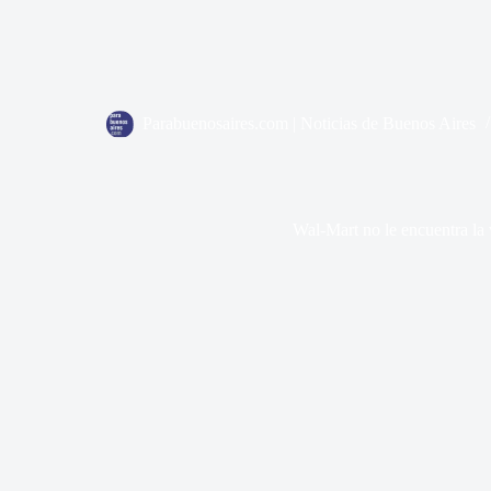
Parabuenosaires.com | Noticias de Buenos Aires
Wal-Mart no le encuentra la 