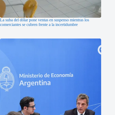
La suba del dólar pone ventas en suspenso mientras los
comerciantes se cubren frente a la incertidumbre