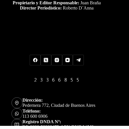
Propietario y Editor Responsable:
Juan Braña
Director Periodístico:
Roberto D´Anna
Uds es el visitante Nro
Dirección:
Pedernera 772, Ciudad de Buenos Aires
Teléfono:
113 600 6906
Registro DNDA Nº:
RE-2020-52309475-APN-DNDA#MJ