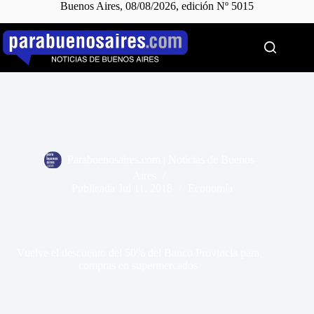
Buenos Aires, 08/08/2026, edición Nº 5015
Saltar
al
contenido
Parabuenosaires.com | Noticias de Buenos
Aires
Publicada
Jul 11, 2018
Economía
Vuelve el descuento del 50% del Banco Provincia para
compras en supermercados