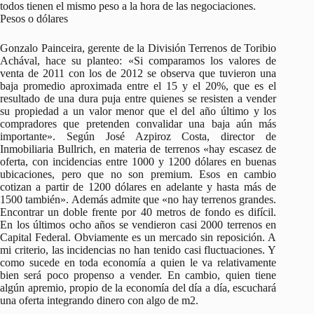
todos tienen el mismo peso a la hora de las negociaciones.
Pesos o dólares
Gonzalo Painceira, gerente de la División Terrenos de Toribio
Achával, hace su planteo: «Si comparamos los valores de
venta de 2011 con los de 2012 se observa que tuvieron una
baja promedio aproximada entre el 15 y el 20%, que es el
resultado de una dura puja entre quienes se resisten a vender
su propiedad a un valor menor que el del año último y los
compradores que pretenden convalidar una baja aún más
importante». Según José Azpiroz Costa, director de
Inmobiliaria Bullrich, en materia de terrenos «hay escasez de
oferta, con incidencias entre 1000 y 1200 dólares en buenas
ubicaciones, pero que no son premium. Esos en cambio
cotizan a partir de 1200 dólares en adelante y hasta más de
1500 también». Además admite que «no hay terrenos grandes.
Encontrar un doble frente por 40 metros de fondo es difícil.
En los últimos ocho años se vendieron casi 2000 terrenos en
Capital Federal. Obviamente es un mercado sin reposición. A
mi criterio, las incidencias no han tenido casi fluctuaciones. Y
como sucede en toda economía a quien le va relativamente
bien será poco propenso a vender. En cambio, quien tiene
algún apremio, propio de la economía del día a día, escuchará
una oferta integrando dinero con algo de m2.