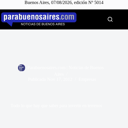
Buenos Aires, 07/08/2026, edición Nº 5014
Saltar
al
contenido
Parabuenosaires.com | Noticias de Buenos
Aires
Publicada
Nov 17, 2012
Empresas
Todo lo que hay que saber para invertir en terrenos