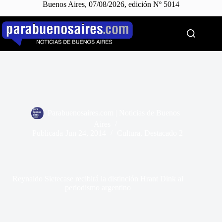
Buenos Aires, 07/08/2026, edición Nº 5014
Saltar
al
contenido
Parabuenosaires.com | Noticias de Buenos
Aires
Publicada
Jun 24, 2014
Cultura
,
Destacado 2
Reynaldo Sietecase recibirá la distinción Hrant Dink al
periodismo argentino