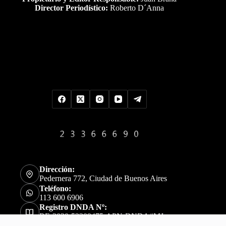
Director Periodístico:
Roberto D´Anna
Uds es el visitante Nro
Dirección:
Pedernera 772, Ciudad de Buenos Aires
Teléfono:
113 600 6906
Registro DNDA Nº:
RE-2020-52309475-APN-DNDA#MJ