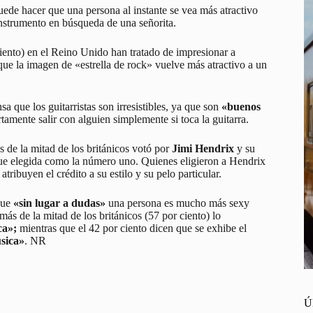
de hacer que una persona al instante se vea más atractivo
 instrumento en búsqueda de una señorita.
ciento) en el Reino Unido han tratado de impresionar a
ue la imagen de «estrella de rock» vuelve más atractivo a un
a que los guitarristas son irresistibles, ya que son
«buenos
mente salir con alguien simplemente si toca la guitarra.
s de la mitad de los británicos votó por
Jimi Hendrix
y su
ue elegida como la número uno. Quienes eligieron a Hendrix
tribuyen el crédito a su estilo y su pelo particular.
que
«sin lugar a dudas»
una persona es mucho más sexy
ás de la mitad de los británicos (57 por ciento) lo
ca»;
mientras que el 42 por ciento dicen que se exhibe el
sica»
. NR
Ú