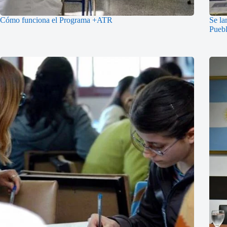
Cómo funciona el Programa +ATR
Se la
Puebl