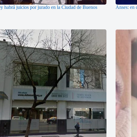
ey habrá juicios por jurado en la Ciudad de Buenos
Anses: en q