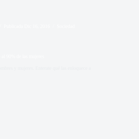
Publicada
Dic 16, 2016
Sociedad
e al 90% de las mujeres
ombres y mujeres. Enterate qué las enloquece a