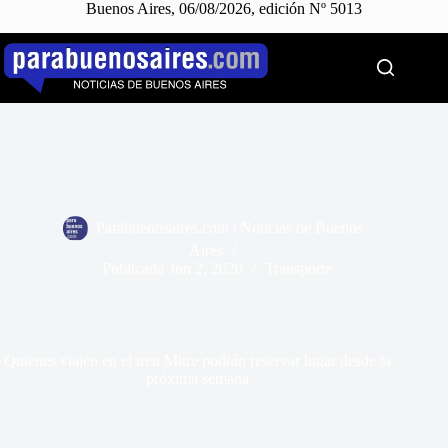
Buenos Aires, 06/08/2026, edición Nº 5013
Saltar
al
contenido
Parabuenosaires.com | Noticias de Buenos
Aires
Publicada
Jun 2, 2020
Transporte
Quienes viajen en el tren Mitre podrán reservar lugar desde la
próxima semana