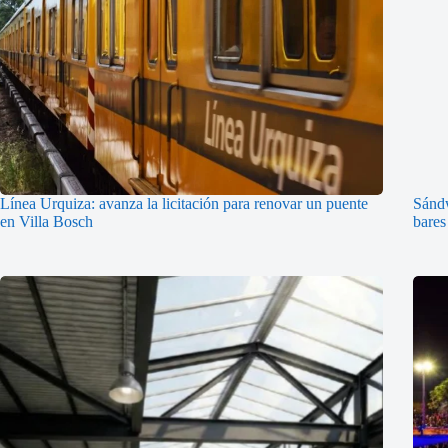
Línea Urquiza: avanza la licitación para renovar un puente
Sándw
en Villa Bosch
bares