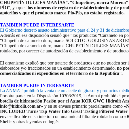
CHUPETÍN DULCES MANÍAS”, “Chupetines, marca Morena” y “C
PÍO
”, ya que “
los números de registro de establecimiento y de prod
apócrifos y que el producto marca Pío-Pío, no estaba registrado.
TAMBIEN PUEDE INTERESARTE
El Gobierno decretó asueto administrativo para el 24 y 31 de diciembre
Además en esa disposición señaló que “los productos “Caramelo e
“Chupetín de caramelo duro, marca SOLCITO- GOLOSINAS ARTES
“Chupetín de caramelo duro, marca CHUPETÍN DULCES MANÍAS” y 
rotulados, por carecer de autorización de establecimiento y de producto
El organismo explicó que por tratarse de productos que no pueden ser 
elaborados y/o fraccionados en un establecimiento determinado,
no pod
comercializados ni expendidos en el territorio de la República”.
TAMBIEN PUEDE INTERESARTE
La ANMAT prohibió la venta de un aceite de girasol y productos médi
Por otra parte, en la Disposición 10308/2019, la Anmat prohibió el p
botella de hidratación Pasión por el Agua KOR GWC Hidrolit Ar
info@hidrolit.com.ar»
y en su envase primario parcialmente como
«
INCLUDED Turns Tap Water Into Great-Tasting Filtered Water 
envase flexible en su interior con una unidad filtrante rotulada como
«K
Shell
» y otras leyendas en inglés.