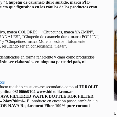
hupetín de caramelo duro surtido, marca PÍO-
ucto que figuraban en los rótulos de los productos eran
n polvo, marca COLORES”, “Chupetines, marca YAZMIN”,
ANALES”, “Chupetín de caramelo duro, marca POPLIN”,
“Chupetines, marca Morena” estaban falsamente
, resultando ser en consecuencia “ilegal”.
identificados en forma fehaciente y clara como producidos,
rán ser elaborados en ninguna parte del país, ni
cos
roducto rotulado en su envase secundario como «H
IDROLIT
gentina 08106669104 www.hidrolit.com.ar
NAVA FILTERED WATER BOTTLE KOR FILTER
– 24oz/700ml».
El producto en cuestión posee, también, un
OR NAVA Replacement Filter 100% pure coconut
Ú