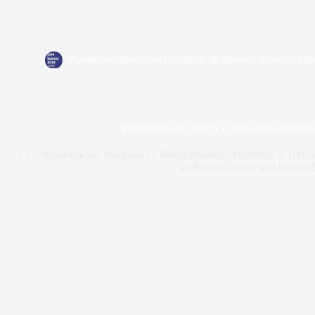
Parabuenosaires.com | Noticias de Buenos Aires
Pub
Prohibieron la venta y el consumo de varia
La Administración Nacional de Medicamentos, Alimentos y Tecnol
también el uso de una botella 