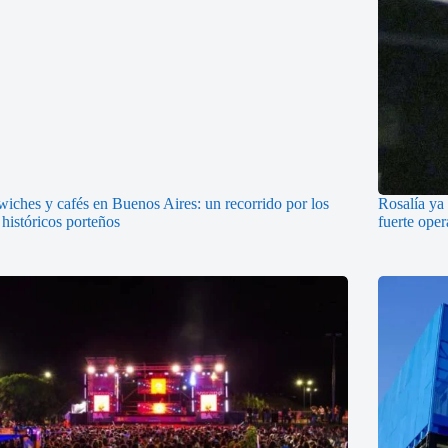
iches y cafés en Buenos Aires: un recorrido por los
Rosalía ya 
 históricos porteños
fuerte oper