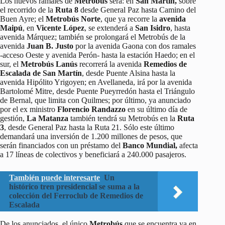
Los nuevos ramales de
Metrobús
será: en
San Martín,
sobre
el recorrido de la
Ruta 8
desde General Paz hasta Camino del
Buen Ayre; el
Metrobús Norte
, que ya recorre la
avenida
Maipú
, en
Vicente López
, se extenderá a
San Isidro
, hasta
avenida Márquez; también se prolongará el Metrobús de la
avenida
Juan B. Justo
por la avenida Gaona con dos ramales
-acceso Oeste y avenida Perón- hasta la estación Haedo; en el
sur, el
Metrobús Lanús
recorrerá la avenida
Remedios de
Escalada de San Martín
, desde Puente Alsina hasta la
avenida Hipólito Yrigoyen; en Avellaneda, irá por la avenida
Bartolomé Mitre, desde Puente Pueyrredón hasta el Triángulo
de Bernal, que limita con Quilmes; por último, ya anunciado
por el ex ministro
Florencio Randazzo
en su último día de
gestión,
La Matanza
también tendrá su Metrobús en la
Ruta
3
, desde General Paz hasta la Ruta 21. Sólo este último
demandará una inversión de 1.200 millones de pesos, que
serán financiados con un préstamo del
Banco Mundial,
afecta
a 17 líneas de colectivos y beneficiará a 240.000 pasajeros.
También puede interesarte
Un
histórico tren presidencial se suma a la
colección del Ferroclub de Remedios de
Escalada
De los anunciados, el único
Metrobús
que se encuentra ya en