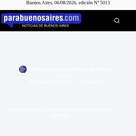
Buenos Aires, 06/08/2026, edición Nº 5013
Saltar
al
contenido
Parabuenosaires.com | Noticias de Buenos
Aires
Publicada
Dic 18, 2015
Transporte
Ciudad y Provincia construirán seis nuevos ramales de
Metrobus