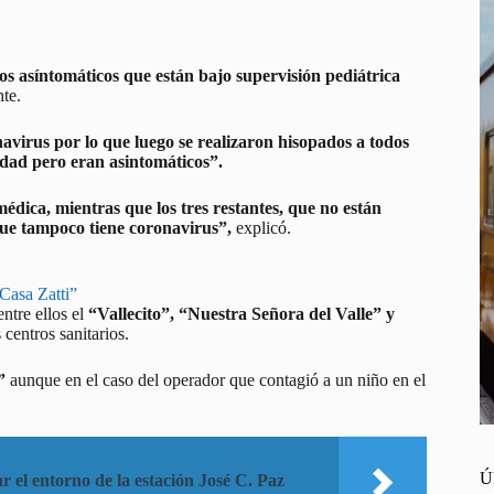
llos asíntomáticos que están bajo supervisión pediátrica
nte.
navirus por lo que luego se realizaron hisopados a todos
dad pero eran asintomáticos”.
édica, mientras que los tres restantes, que no están
,que tampoco tiene coronavirus”,
explicó.
Casa Zatti”
ntre ellos el
“Vallecito”, “Nuestra Señora del Valle” y
 centros sanitarios.
”
aunque en el caso del operador que contagió a un niño en el
Ú
r el entorno de la estación José C. Paz