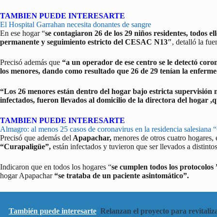
TAMBIEN PUEDE INTERESARTE
El Hospital Garrahan necesita donantes de sangre
En ese hogar “
se contagiaron 26 de los 29 niños residentes, todos e
permanente y seguimiento estricto del CESAC N13″
, detalló la fue
Precisó además que
“a un operador de ese centro se le detectó coro
los menores, dando como resultado que 26 de 29 tenían la enferme
“Los 26 menores están dentro del hogar bajo estricta supervisión m
infectados, fueron llevados al domicilio de la directora del hogar 
TAMBIEN PUEDE INTERESARTE
Almagro: al menos 25 casos de coronavirus en la residencia salesiana “
Precisó que además del
Apapachar,
menores de otros cuatro hogares, e
“Curapaligüe”,
están infectados y tuvieron que ser llevados a distintos
Indicaron que en todos los hogares “
se cumplen todos los protocolos 
hogar Apapachar
“se trataba de un paciente asintomático”.
También puede interesarte
Relanzan el proyecto para revitaliza