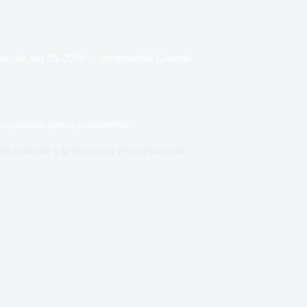
licada
Jun 26, 2020
Información General
es porteños tienen coronavirus
del gobierno y la existencia de un protocolo