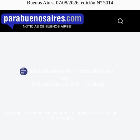
Buenos Aires, 07/08/2026, edición Nº 5014
Saltar
al
contenido
Parabuenosaires.com | Noticias de Buenos
Aires
Publicada
Ago 16, 2016
Sociedad
La Policía reprimió este mediodía a jubilados en el Puente
Pueyrredón