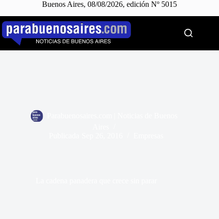
Buenos Aires, 08/08/2026, edición Nº 5015
Saltar
al
contenido
Parabuenosaires.com | Noticias de Buenos
Aires
Publicada
Sep 26, 2016
Empresas
La cadena panadera que crece sin parar