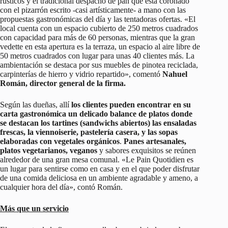
rústicos y el tradicional despacho de pan que está coronado
con el pizarrón escrito -casi artísticamente- a mano con las
propuestas gastronómicas del día y las tentadoras ofertas. «El
local cuenta con un espacio cubierto de 250 metros cuadrados
con capacidad para más de 60 personas, mientras que la gran
vedette en esta apertura es la terraza, un espacio al aire libre de
50 metros cuadrados con lugar para unas 40 clientes más. La
ambientación se destaca por sus muebles de pinotea reciclada,
carpinterías de hierro y vidrio repartido», comentó
Nahuel
Román, director general de la firma.
Según las dueñas, allí
los clientes pueden encontrar en su
carta gastronómica un delicado balance de platos donde
se destacan los tartines (sandwichs abiertos) las ensaladas
frescas, la viennoiserie, pastelería casera, y las sopas
elaboradas con vegetales orgánicos
.
Panes artesanales,
platos vegetarianos, veganos
y sabores exquisitos se reúnen
alrededor de una gran mesa comunal. «Le Pain Quotidien es
un lugar para sentirse como en casa y en el que poder disfrutar
de una comida deliciosa en un ambiente agradable y ameno, a
cualquier hora del día», contó Román.
Más que un servicio