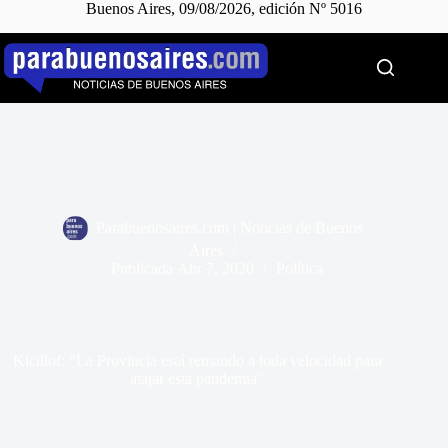
Buenos Aires, 09/08/2026, edición Nº 5016
Saltar
al
contenido
Parabuenosaires.com | Noticias de Buenos
Aires
Publicada
Abr 7, 2020
Política
Kicillof: “La Provincia está remando a toda velocidad para
atajar esta pandemia”