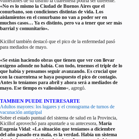
vulnerables de su distrito la cuarentena podría ser diferente.
«No es lo mismo la Ciudad de Buenos Aires que el
conurbano, son condiciones distintas de vida. Los
aislamientos en el conurbano no van a poder ser en
muchos casos… Ya es distinto, pero va a tener que ser más
barrial y comunitario».
Kicillof también destacó que el pico de la enfermedad pasó
para mediados de mayo.
«Se están haciendo obras que tienen que ver con llevar
oxígeno adonde no había. Con todo, tenemos el triple de lo
que había y pensamos seguir avanzando. Es crucial que
con la cuarentena se haya pospuesto el pico de contagio.
Antes lo teníamos para abril y ahora será a mediados de
mayo. Ese tiempo es valiosísimo
«, agregó.
TAMBIEN PUEDE INTERESARTE
Adultos mayores: los lugares y el cronograma de turnos de
vacunación antigripal
Sobre el estado puntual del sistema de salud en la Provincia,
Kicillof aprovechó para apuntarle a su antecesora,
María
Eugenia Vidal
:
«La situación que teníamos a diciembre
del año pasado era mala, es la verdad. Había un sistema