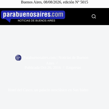
Buenos Aires, 08/08/2026, edición Nº 5015
Saltar
al
contenido
Parabuenosaires.com | Noticias de Buenos
Aires
Publicada
Oct 26, 2016
Empresas
Hotel del Casco, un palacio neoclásico en San Isidro