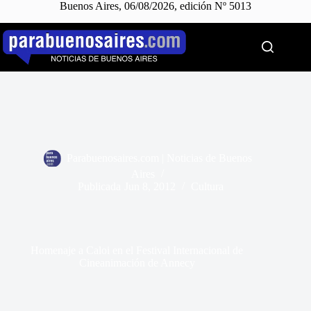
Buenos Aires, 06/08/2026, edición Nº 5013
Saltar
al
contenido
Parabuenosaires.com | Noticias de Buenos
Aires
Publicada
Jun 8, 2012
Cultura
Homenaje a Caloi en el Festival Internacional de
Cineanimación de Annecy