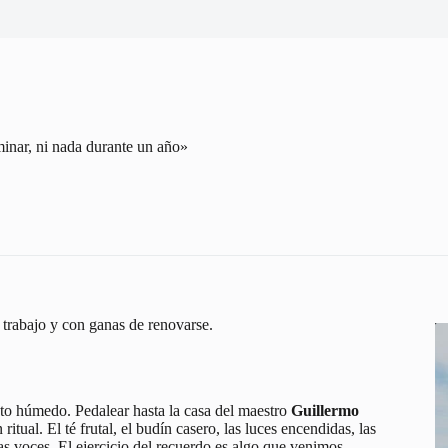
inar, ni nada durante un año»
trabajo y con ganas de renovarse.
sto húmedo. Pedalear hasta la casa del maestro
Guillermo
ritual. El té frutal, el budín casero, las luces encendidas, las
as voces. El ejercicio del recuerdo es algo que venimos