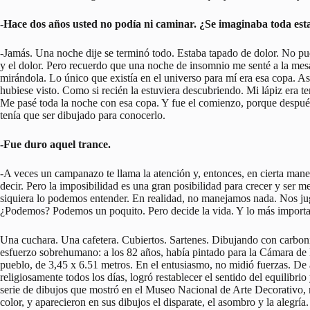
-Hace dos años usted no podía ni caminar. ¿Se imaginaba toda es
-Jamás. Una noche dije se terminó todo. Estaba tapado de dolor. No pud
y el dolor. Pero recuerdo que una noche de insomnio me senté a la me
mirándola. Lo único que existía en el universo para mí era esa copa. As
hubiese visto. Como si recién la estuviera descubriendo. Mi lápiz era 
Me pasé toda la noche con esa copa. Y fue el comienzo, porque despué
tenía que ser dibujado para conocerlo.
-Fue duro aquel trance.
-A veces un campanazo te llama la atención y, entonces, en cierta maner
decir. Pero la imposibilidad es una gran posibilidad para crecer y ser m
siquiera lo podemos entender. En realidad, no manejamos nada. Nos j
¿Podemos? Podemos un poquito. Pero decide la vida. Y lo más importan
Una cuchara. Una cafetera. Cubiertos. Sartenes. Dibujando con carbonil
esfuerzo sobrehumano: a los 82 años, había pintado para la Cámara de 
pueblo, de 3,45 x 6.51 metros. En el entusiasmo, no midió fuerzas. De a
religiosamente todos los días, logró restablecer el sentido del equilibr
serie de dibujos que mostró en el Museo Nacional de Arte Decorativo,
color, y aparecieron en sus dibujos el disparate, el asombro y la alegría