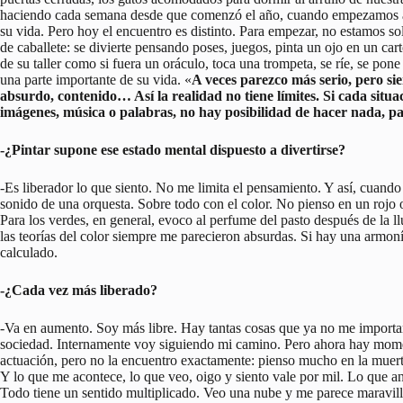
haciendo cada semana desde que comenzó el año, cuando empezamos a e
su vida. Pero hoy el encuentro es distinto. Para empezar, no estamos s
de caballete: se divierte pensando poses, juegos, pinta un ojo en un cart
de su taller como si fuera un oráculo, toca una trompeta, se ríe, se pone
una parte importante de su vida. «
A veces parezco más serio, pero si
absurdo, contenido… Así la realidad no tiene límites. Si cada situ
imágenes, música o palabras, no hay posibilidad de hacer nada, pa
-¿Pintar supone ese estado mental dispuesto a divertirse?
-Es liberador lo que siento. No me limita el pensamiento. Y así, cuand
sonido de una orquesta. Sobre todo con el color. No pienso en un rojo 
Para los verdes, en general, evoco al perfume del pasto después de la l
las teorías del color siempre me parecieron absurdas. Si hay una armoní
calculado.
-¿Cada vez más liberado?
-Va en aumento. Soy más libre. Hay tantas cosas que ya no me importa
sociedad. Internamente voy siguiendo mi camino. Pero ahora hay mome
actuación, pero no la encuentro exactamente: pienso mucho en la muert
Y lo que me acontece, lo que veo, oigo y siento vale por mil. Lo que an
Todo tiene un sentido multiplicado. Veo una nube y me parece maravillo