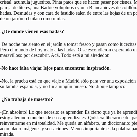
cristal, acumula juguetitos. Pinta patos que se hacen pasar por cisnes, 
pareja de títeres, una Barbie voluptuosa y una Blancanieves de cotilló
hadas. Desnudas y con cara de fastidio salen de entre las hojas de un p
de un jarrón o bailan como ninfas.
-¿De dónde vienen esas hadas?
-De noche me siento en el jardín a tomar fresco y pasan como lucecitas. 
Pero el mundo de hoy mató a las hadas. O se escondieron esperando u
maravilloso por descubrir. Acá. Todo está a mi alrededor.
-No hace falta viajar lejos para encontrar inspiración.
-No, la prueba está en que viajé a Madrid sólo para ver una exposición 
su familia española, y no fui a ningún museo. No dibujé tampoco.
-¿No trabaja de maestro?
-¡En absoluto! Lo que necesito es aprender. Es cierto que ya he apren
estoy alterando muchos de esos aprendizajes. Quisiera liberarme del p
reinventarme en mi totalidad. Me queda un alfabeto, un diccionario: p
acumulado imágenes y sensaciones. Menos importante es la palabra par
mirada.