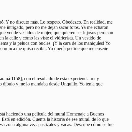
ró. Y no discuto más. Lo respeto. Obedezco. En realidad, me
iene intrigado, pero no me dejan sacar fotos. Ya me echaron
ue vende vestidos de mujer, que quieren ser lujosos pero son
n la calle y cómo las viste el vidrierista. Un vestido de
ema y la peluca con bucles. ¡Y la cara de los maniquíes! Yo
o nunca me quiso recibir. Yo quería pedirle que me enseñe
araná 1158], con el resultado de esta experiencia muy
o dibujo y me lo mandaba desde Unquillo. Yo tenía que
e está haciendo una película del mural Homenaje a Buenos
. Está en edición. Cuenta la historia de ese mural, de lo que
esa zona alguna vez: pastizales y vacas. Describe cómo se fue