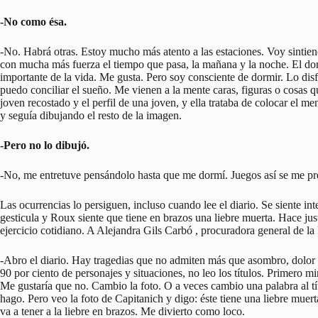
-No como ésa.
-No. Habrá otras. Estoy mucho más atento a las estaciones. Voy sintiend
con mucha más fuerza el tiempo que pasa, la mañana y la noche. El dor
importante de la vida. Me gusta. Pero soy consciente de dormir. Lo dis
puedo conciliar el sueño. Me vienen a la mente caras, figuras o cosas q
joven recostado y el perfil de una joven, y ella trataba de colocar el me
y seguía dibujando el resto de la imagen.
-Pero no lo dibujó.
-No, me entretuve pensándolo hasta que me dormí. Juegos así se me pre
Las ocurrencias lo persiguen, incluso cuando lee el diario. Se siente in
gesticula y Roux siente que tiene en brazos una liebre muerta. Hace just
ejercicio cotidiano. A Alejandra Gils Carbó , procuradora general de la 
-Abro el diario. Hay tragedias que no admiten más que asombro, dolor o
90 por ciento de personajes y situaciones, no leo los títulos. Primero mi
Me gustaría que no. Cambio la foto. O a veces cambio una palabra al títu
hago. Pero veo la foto de Capitanich y digo: éste tiene una liebre muer
va a tener a la liebre en brazos. Me divierto como loco.