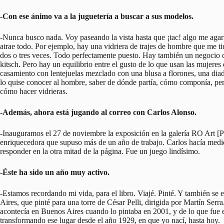
-Con ese ánimo va a la juguetería a buscar a sus modelos.
-Nunca busco nada. Voy paseando la vista hasta que ¡tac! algo me agar
atrae todo. Por ejemplo, hay una vidriera de trajes de hombre que me t
dos o tres veces. Todo perfectamente puesto. Hay también un negocio q
kitsch. Pero hay un equilibrio entre el gusto de lo que usan las mujeres e
casamiento con lentejuelas mezclado con una blusa a florones, una diad
lo quise conocer al hombre, saber de dónde partía, cómo componía, per
cómo hacer vidrieras.
-Además, ahora está jugando al correo con Carlos Alonso.
-Inauguramos el 27 de noviembre la exposición en la galería RO Art [P
enriquecedora que supuso más de un año de trabajo. Carlos hacía medi
responder en la otra mitad de la página. Fue un juego lindísimo.
-Éste ha sido un año muy activo.
-Estamos recordando mi vida, para el libro. Viajé. Pinté. Y también s
Aires, que pinté para una torre de César Pelli, dirigida por Martín Serra
acontecía en Buenos Aires cuando lo pintaba en 2001, y de lo que fue 
transformando ese lugar desde el año 1929, en que yo nací, hasta hoy.