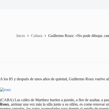
Inicio
Cultura
Guillermo Roux: «No pude dibujar, cam
A los 85 y después de unos años de quietud, Guillermo Roux vuelve al 
(CABA) Las calles de Martínez huelen a jazmín, a flor de azahar, a pa
Roux
, arrimar una vez más la silla junto a su sillón, es como renovar un 
puertas cerradas, los gatos acomodados para dormir al arrullo de nuestr