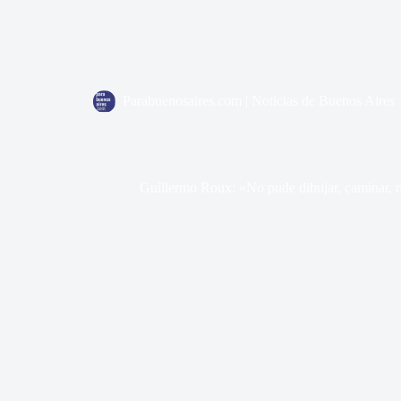
Parabuenosaires.com | Noticias de Buenos Aires
Guillermo Roux: «No pude dibujar, caminar, n