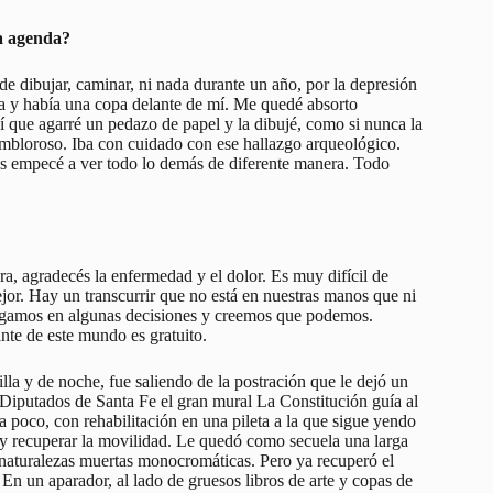
ta agenda?
e dibujar, caminar, ni nada durante un año, por la depresión
sa y había una copa delante de mí. Me quedé absorto
í que agarré un pedazo de papel y la dibujé, como si nunca la
tembloroso. Iba con cuidado con ese hallazgo arqueológico.
s empecé a ver todo lo demás de diferente manera. Todo
a, agradecés la enfermedad y el dolor. Es muy difícil de
ejor. Hay un transcurrir que no está en nuestras manos que ni
ugamos en algunas decisiones y creemos que podemos.
te de este mundo es gratuito.
la y de noche, fue saliendo de la postración que le dejó un
Diputados de Santa Fe el gran mural La Constitución guía al
 poco, con rehabilitación en una pileta a la que sigue yendo
io y recuperar la movilidad. Le quedó como secuela una larga
 naturalezas muertas monocromáticas. Pero ya recuperó el
. En un aparador, al lado de gruesos libros de arte y copas de