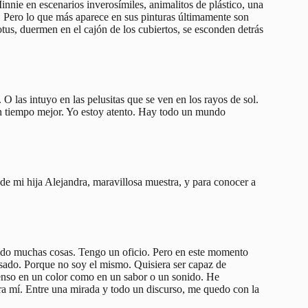
Minnie en escenarios inverosímiles, animalitos de plástico, una
n. Pero lo que más aparece en sus pinturas últimamente son
otus, duermen en el cajón de los cubiertos, se esconden detrás
O las intuyo en las pelusitas que se ven en los rayos de sol.
n tiempo mejor. Yo estoy atento. Hay todo un mundo
de mi hija Alejandra, maravillosa muestra, y para conocer a
dido muchas cosas. Tengo un oficio. Pero en este momento
asado. Porque no soy el mismo. Quisiera ser capaz de
ienso en un color como en un sabor o un sonido. He
a mí. Entre una mirada y todo un discurso, me quedo con la