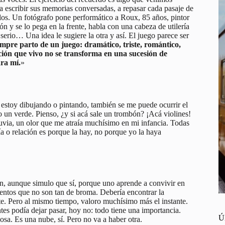
scribir sus memorias conversadas, a repasar cada pasaje de
olos. Un fotógrafo pone performático a Roux, 85 años, pintor
ón y se lo pega en la frente, habla con una cabeza de utilería
 serio… Una idea le sugiere la otra y así. El juego parece ser
empre parto de un juego: dramático, triste, romántico,
ación que vivo no se transforma en una sucesión de
ra mí.
»
o estoy dibujando o pintando, también se me puede ocurrir el
o un verde. Pienso, ¿y si acá sale un trombón? ¡Acá violines!
luvia, un olor que me atraía muchísimo en mi infancia. Todas
a o relación es porque la hay, no porque yo la haya
n, aunque simulo que sí, porque uno aprende a convivir en
ntos que no son tan de broma. Debería encontrar la
e. Pero al mismo tiempo, valoro muchísimo más el instante.
tes podía dejar pasar, hoy no: todo tiene una importancia.
Ú
sa. Es una nube, sí. Pero no va a haber otra.