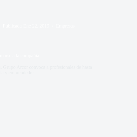
Publicada
Ene 22, 2019
Empresas
umarse a la compañia
, Grupo Arcor convoca a profesionales de hasta
asta y emprendedor