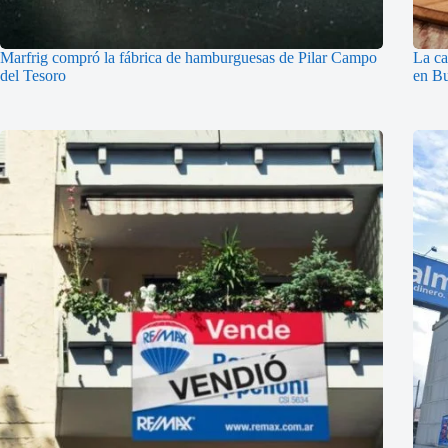
Marfrig compró la fábrica de hamburguesas de Pilar Campo
La ca
del Tesoro
en Bu