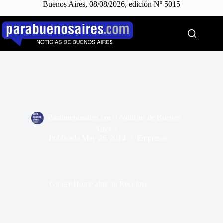
Buenos Aires, 08/08/2026, edición Nº 5015
Saltar
al
contenido
Parabuenosaires.com | Noticias de Buenos
Aires
Publicada
May 26, 2014
Empresas
Ginger Home abre en Recoleta