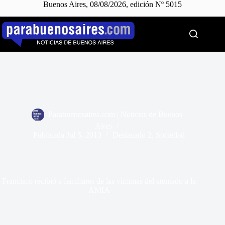
Buenos Aires, 08/08/2026, edición Nº 5015
Saltar
al
contenido
Parabuenosaires.com | Noticias de Buenos
Aires
Publicada
Jul 5, 2013
Destacado 2
,
Sociedad
Francisco recibió a familiares de las víctimas del atentado a la
AMIA